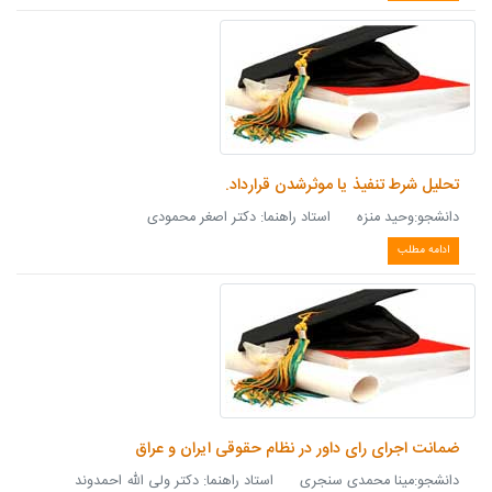
تحلیل شرط تنفیذ یا موثرشدن قرارداد.
دانشجو:وحید منزه استاد راهنما: دکتر اصغر محمودی
ادامه مطلب
ضمانت اجرای رای داور در نظام حقوقی ایران و عراق
دانشجو:مینا محمدی سنجری استاد راهنما: دکتر ولی الله احمدوند