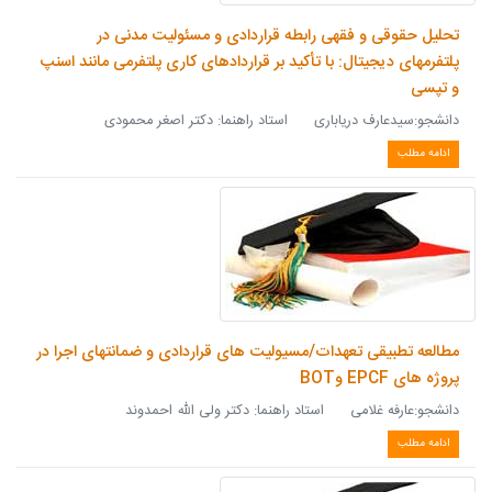
تحلیل حقوقی و فقهی رابطه قراردادی و مسئولیت مدنی در
پلتفرمهای دیجیتال: با تأکید بر قراردادهای کاری پلتفرمی مانند اسنپ
و تپسی
دانشجو:سیدعارف دریاباری استاد راهنما: دکتر اصغر محمودی
ادامه مطلب
مطالعه تطبیقی تعهدات/مسیولیت های قراردادی و ضمانتهای اجرا در
پروژه های EPCF وBOT
دانشجو:عارفه غلامی استاد راهنما: دکتر ولی الله احمدوند
ادامه مطلب