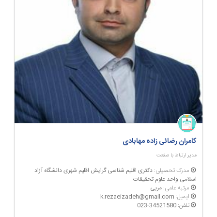
کامران رضائی زاده مهابادی
مدیر ارتباط با صنعت
مدرک تحصیلی:
دکتری اقلیم شناسی گرایش اقلیم شهری دانشگاه آزاد
اسلامی واحد علوم تحقیقات
مرتبه علمی:
مربی
ایمیل:
k.rezaeizadeh@gmail.com
تلفن:
023-34521580