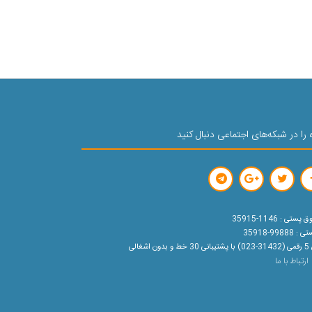
 را در شبکه‌های اجتماعی دنبال کنید
ستی : 1146-35915
99888-35918
ون اشغالی
ارتباط با ما