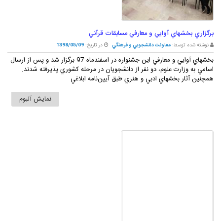
برگزاري بخشهاي آوايي و معارفي مسابقات قرآني
نوشته شده توسط:
معاونت دانشجويي و فرهنگي
در تاریخ:
1398/05/09
بخشهاي آوايي و معارفي اين جشنواره در اسفندماه 97 برگزار شد و پس از ارسال
اسامي به وزارت علوم، دو نفر از دانشجويان در مرحله کشوري پذيرفته شدند.
همچنين آثار بخشهاي ادبي و هنري طبق آيين‌نامه ابلاغي
نمایش آلبوم