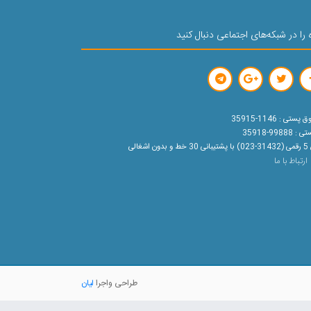
 را در شبکه‌های اجتماعی دنبال کنید
ستی : 1146-35915
99888-35918
ون اشغالی
ارتباط با ما
طراحی واجرا
لیان