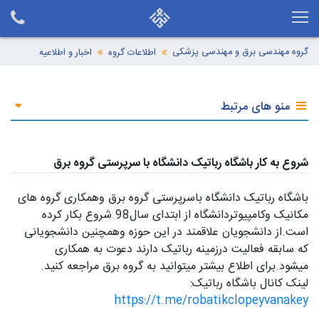
گروه مهندسی برق و مهندسی پزشکی
اطلاعات گروه
اخبار و اطلاعیه
منو های مرتبط
شروع به کار باشگاه رباتیک دانشگاه با سرپرستی گروه برق
باشگاه رباتیک دانشگاه باسرپرستی گروه برق وهمکاری گروه های
مکانیک وکامپیوتردانشگاه از ابتدای سال98 شروع بکار کرده
است.از دانشجویان علاقمند در این حوزه وهمچنین دانشجویانی
که سابقه فعالیت درزمینه رباتیک دارند دعوت به همکاری
میشود.برای اطلاع بیشتر میتوانید به گروه برق مراجعه کنید.
لینک کانال باشگاه رباتیک:
https://t.me/robatikclopeyvanakey