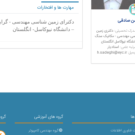
مهارت ها و افتخارات
 صادقی
دكترای
زمین شناسی مهندسی
-
گرای
–
دانشگاه
نیوكاسل- انگلستان
درک تحصیلی:
دکتری زمین
ی مهندسی - مکانیک سنگ
انشگاه نیوکاسل انگلستان
رتبه علمی:
استادیار
یمیل:
h.sadeghi@eyc.ir
ها
گروه های آموزشی
گروه
 فناوری اطلاعات
گروه مهندسی کامپیوتر