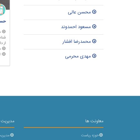
محسن عالی
حسن
مسعود احمدوند
م
شناس
محمدرضا افشار
از د
م
ا
مهدی محرمی
معاونت ها
مدیریت 
حوزه ریاست
مدیریت