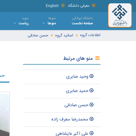
معرفی دانشگاه
English
دانشگاه ایوانکی
منوها
حوزه
صفحه نخست
منوها
ریاست
اطلاعات گروه
اساتید گروه
حسن صادقی
منو های مرتبط
حس
وحید صابری
حمید صابری
حسن صادقی
محمدرضا معرف زاده
علی اکبر عایشاهی