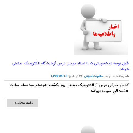
قابل توجه دانشجوياني که با استاد مومني درس آزمايشگاه الکترونيک صنعتي
دارند:
نوشته شده توسط:
معاونت آموزش
در تاریخ:
1394/05/13
کلاس جبراني درس آز الکترونيک صنعتي روز يکشنبه هجدهم مردادماه. ساعت
هشت الي سيزده ميباشد .
ادامه مطلب...