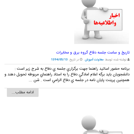
تاريخ و ساعت جلسه دفاع گروه برق و مخابرات
نوشته شده توسط:
معاونت آموزش
در تاریخ:
1394/05/13
برنامه حضور اساتيد راهنما جهت برگزاري جلسه ي دفاع به شرح زير است :
دانشجويان بايد برگه اعلام امادگي دفاع را به استاد راهنماي مربوطه تحويل دهند و
همچنين پرينت پايان نامه در جلسه ي دفاع الزامي است . شن ...
ادامه مطلب...