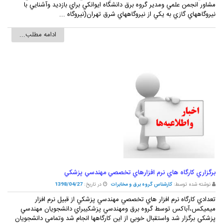
مشاور انجمن علمي ومدير گروه برق دانشگاه ايوانکي براي بازديد وآشنايي با
نيروگاههاي گازي به يکي از نيروگاههاي شرق تهران(نيروگاه ...
ادامه مطلب...
برگزاري کارگاه هاي نرم افزارهاي تخصصي مهندسي پزشکي
نوشته شده توسط:
کارشناس گروه برق و مخابرات
در تاریخ:
1398/04/27
تعدادي کارگاه نرم افزار هاي تخصصي مهندسي پزشکي از قبيل نرم افزار
ميميکس،آباکس توسط گروه برق ومهندسي پزشکيبراي دانشجويان مهندسي
پزشکي برگزار شد واستقبال خوبي از اين کارگاهها انجام شد وتمامي دانشجويان