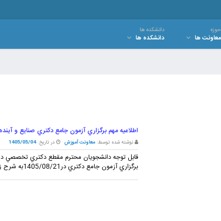
حوزه
دانشکده ها
معاونت ها
دانشکده ها
اطلاعيه مهم برگزاري آزمون جامع دکتري صنايع و آينده پژ
نوشته شده توسط:
معاونت آموزش
در تاریخ:
1405/05/04
قابل توجه دانشجويان محترم مقطع دکتري تخصصي دانش
برگزاري آزمون جامع دکتري در1405/08/21به شرح زير مي باشد: 1- آزمون جامع دکتري براي رشته هاي مهند ...