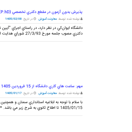
پذيرش بدون آزمون در مقطع دکتري تخصصي (P.hD) دانشگاه ايوان کي- 1405
نوشته شده توسط:
معاونت آموزش
در تاریخ:
1405/02/08
دانشگاه ايوان‌کي در نظر دارد، در راستاي اجراي "آي
دكتري مصوب جلسه مورخ 27/3/93 شوراي هدايت استعدادهاي درخشان"،آيين نامه شماره ...
مهم: ساعت هاي کاري دانشگاه از 15 فروردين 1405 تا اطلاع ثانوي
نوشته شده توسط:
معاونت آموزش
در تاریخ:
1405/01/17
با سلام با توجه به ابلاغيه استانداري سمنان و همچنين
1405/01/15 تا اطلاع ثانوي به شرح زير مي باشد. * روزهاي کاري يکشنبه تا پنج شنبه مي ...