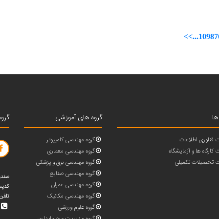
>>
...
10
9
8
7
ها
گروه های آموزشی
گروه
 فناوری اطلاعات
گروه مهندسی کامپیوتر
کارگاه ها و آزمایشگاه
گروه مهندسی معماری
 تحصیلات تکمیلی
گروه مهندسی برق و پزشکی
گروه مهندسی صنایع
صندوق پ
گروه مهندسی عمران
کدپستی : 
گروه مهندسی مکانیک
تلفن 5 رقمی (31432-023) با پشتیبانی 30 خط و بد
گروه علوم ورزشی
گروه مدیریت و حسابداری