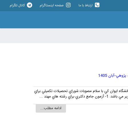
ارتباط با ما
صفحه اینستاگرام
کانال تلگرام
وهي-آبان 1405
گاه ايوان کي با سلام مصوبات شوراي تحصيلات تکميلي براي
ادامه مطلب...